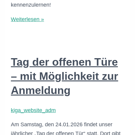
kennenzulernen!
Informationsabend
Weiterlesen »
–
für
alle
interessierten
Tag der offenen Türe
Eltern
– mit Möglichkeit zur
Anmeldung
kiga_website_adm
Am Samstag, den 24.01.2026 findet unser
jährlicher „Tag der offenen Tür“ statt. Dort gibt