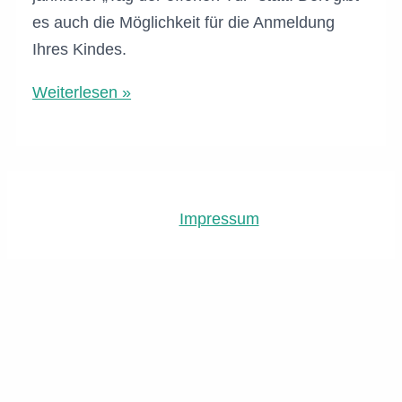
es auch die Möglichkeit für die Anmeldung
Ihres Kindes.
Tag
Weiterlesen »
der
offenen
Türe
–
Impressum
mit
Möglichkeit
zur
Anmeldung