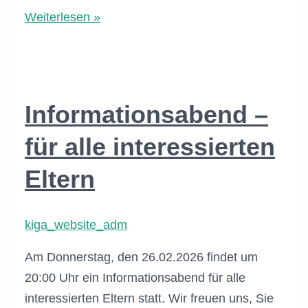
Frühlings-
Weiterlesen »
Flohmarkt
2026
im
Waldorfkindergarten
Informationsabend –
Bad
Endorf
für alle interessierten
Eltern
kiga_website_adm
Am Donnerstag, den 26.02.2026 findet um
20:00 Uhr ein Informationsabend für alle
interessierten Eltern statt. Wir freuen uns, Sie